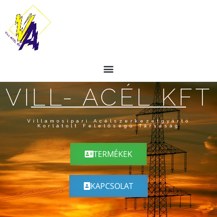
VILL- ACÉL KFT
Villamosipari Acélszerkezetgyártó
Korlátolt Felelőségű Társaság
TERMÉKEK
KAPCSOLAT